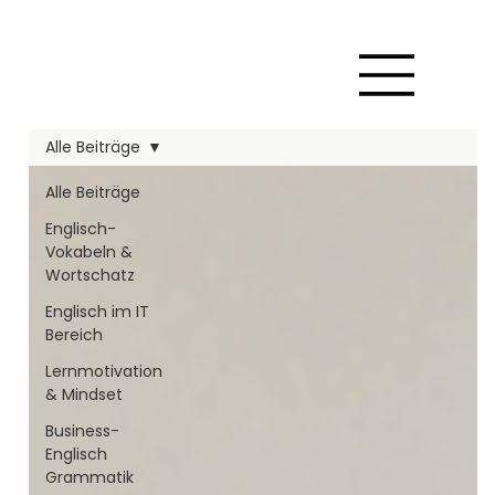
Alle Beiträge
Alle Beiträge
Englisch-
Vokabeln &
Wortschatz
Englisch im IT
Bereich
Lernmotivation
& Mindset
Business-
Englisch
Grammatik