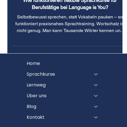
Englisch im Beruf
Wie funktionieren flexible Sprachkurse für
Berufstätige bei Language is You?
Selbstbewusst sprechen, statt Vokabeln pauken – so
funktioniert praxisnahes Sprachtraining. Wortschatz ist
nicht genug. Man kann Tausende Wörter kennen und
trotzdem im Gespräch unsicher wirken, im Meeting nicht
auf den Punkt kommen oder in Präsentationen distanzier
klingen. Mehr Vokabeln bedeuten nicht automatisch
besseres Englisch. Entscheidend ist, wie man spricht –
Home
Ton, Präzision, Haltung. Wer Wirkung statt Wortschatz
trainiert, kommuniziert natürlicher, authentischer un
Sprachkurse
Lernweg
Über uns
Blog