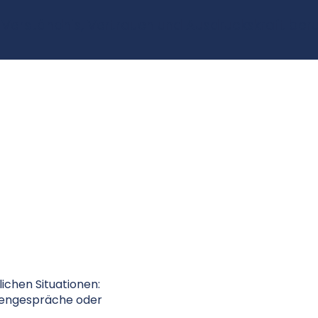
 Verständnis, Vertrauen und Ausdruckskraft beru
lichen Situationen:
dengespräche oder