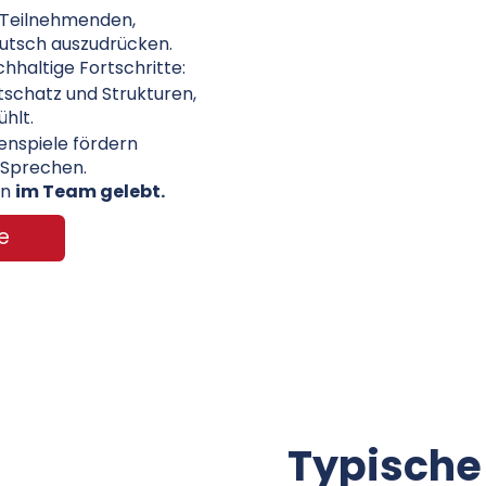
e Teilnehmenden,
Deutsch auszudrücken.
chhaltige Fortschritte:
tschatz und Strukturen,
ühlt.
enspiele fördern
 Sprechen.
rn
im Team gelebt.
e
Typische