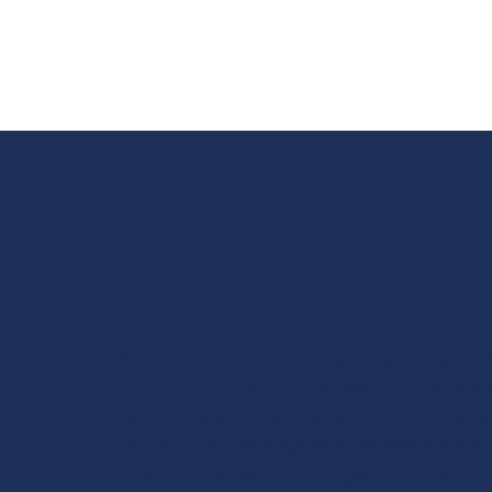
Deutschkurse
gemeinsam k
Sprache verbindet und Teams wach
In internationalen Teams treffen ve
Damit Zusammenarbeit gelingt, brau
Es braucht eine gemeinsame Sprache,
Unsere Deutschtrainings für interna