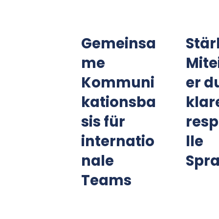
Gemeinsa
Stär
me
Mit
Kommuni
er d
kationsba
klar
sis für
resp
internatio
lle
nale
Spr
Teams