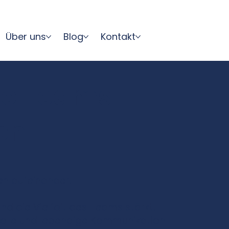
Über uns
Blog
Kontakt
le Teams –
en
en aufeinander.
d die Vielfalt des Teams stärkt.
tvolle und lebendige Kommunikation