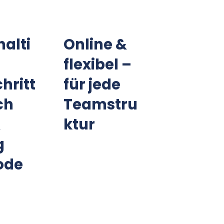
alti
Online &
flexibel –
hritt
für jede
ch
Teamstru
&
ktur
g
ode