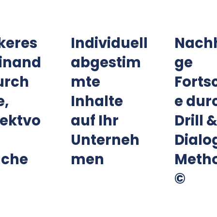
keres
Individuell
Nachh
einand
abgestim
ge
urch
mte
Fortsc
e,
Inhalte
e dur
ektvo
auf Ihr
Drill 
Unterneh
Dialo
ache
men
Meth
©