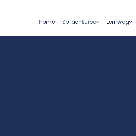
Home
Sprachkurse
Lernweg
 für internationa
lar kommunizier
sen durch Verständigung
rschiedene Perspektiven, Arbeitsstile und Sprach
cht es mehr als gutes Fachwissen:
 die verbindet, Missverständnisse vermeidet un
tionale Teams fördern genau das, klare, respek