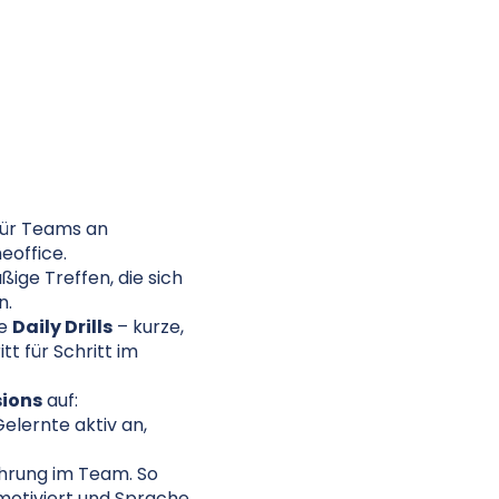
 für Teams an
eoffice.
ige Treffen, die sich
n.
ie
Daily Drills
– kurze,
tt für Schritt im
sions
auf:
elernte aktiv an,
hrung im Team. So
 motiviert und Sprache