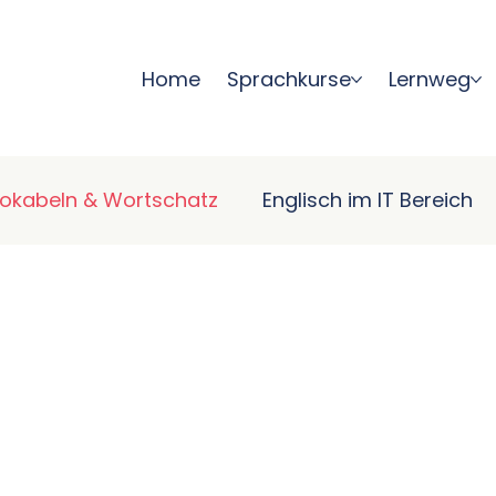
Home
Sprachkurse
Lernweg
Vokabeln & Wortschatz
Englisch im IT Bereich
ammatik
Hörverständnis Englisch
Sprechen 
Englischkurse für Unternehmen
Englisch im
Sprache & Persönlichkeit