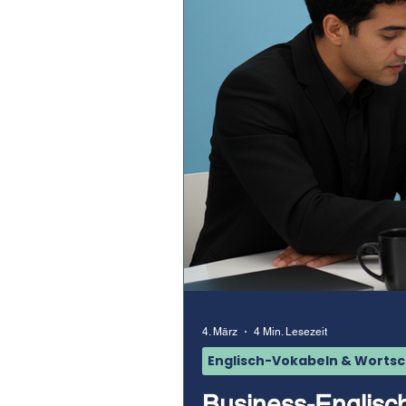
4. März
4 Min. Lesezeit
Englisch-Vokabeln & Worts
Business-Englisch