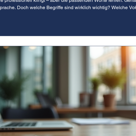
ie professionell klingt – aber die passenden Worte fehlen. Gena
Sprache. Doch welche Begriffe sind wirklich wichtig? Welche Vo
 die Hand und zeigen Ihnen die wichtigsten Business-Englisch