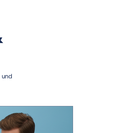
&
n und