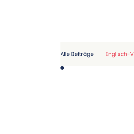
Alle Beiträge
Englisch-
Business-Englisch Gr
Effektive Lernmethode
Englisch für Juristen