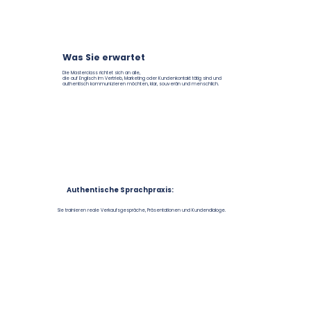
Was Sie erwartet
Die Masterclass richtet sich an alle,
die auf Englisch im Vertrieb, Marketing oder Kundenkontakt tätig sind und
authentisch kommunizieren möchten, klar, souverän und menschlich.
Authentische Sprachpraxis:
Sie trainieren reale Verkaufsgespräche, Präsentationen und Kundendialoge.