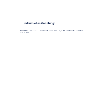
Individuelles Coaching:
Gezieltes Feedback unterstützt Sie dabei, Ihren eigenen Kommunikationsstil zu
verfeinern.