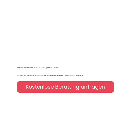
Starten Sie Ihre Masterclass – Dynamic Sales.
Entwickeln Sie eine Sprache, die Vertrauen schafft und Wirkung entfaltet.
Kostenlose Beratung anfragen