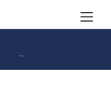
Dynamic Sales – Communication that
Converts
Sprache, die verbindet – und verkauft.
Verkaufen heißt nicht, zu überzeugen, sondern zu verstehen.
In der
Language Is
Y
o
u
!
Masterclass – Dynamic Sales
lernen Sie, wie authentische Kommunikation Beziehungen
stärkt, Vertrauen schafft und letztlich zu besseren Ergebnissen führt. Denn erfolgreiche Sales-Gespräche basieren
nicht auf Formulierungen, sondern auf Bewusstsein: für den eigenen Ausdruck, für die Bedürfnisse des Gegenübers
und für den Moment der Verbindung. Sprache ist dabei kein Werkzeug der Manipulation, sondern Ausdruck von
Empathie, Klarheit und Präsenz.