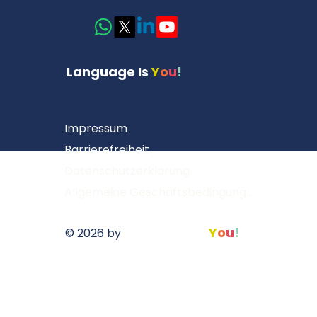
Language Is
Y
o
u
!
Tel. 08241 / 806 19 69
Impressum
Barrierefreiheit
Datenschutzerklärung
Allgemeine Geschäftsbedingungen (AGB)
Language Is
Y
o
u
!
© 2026 by