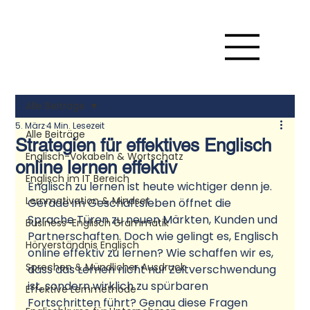
Alle Beiträge
5. März
4 Min. Lesezeit
Alle Beiträge
Strategien für effektives Englisch
Englisch-Vokabeln & Wortschatz
online lernen effektiv
Englisch im IT Bereich
Englisch zu lernen ist heute wichtiger denn je. 
Lernmotivation & Mindset
Gerade im Geschäftsleben öffnet die 
Sprache Türen zu neuen Märkten, Kunden und 
Business-Englisch Grammatik
Partnerschaften. Doch wie gelingt es, Englisch 
Hörverständnis Englisch
online effektiv zu lernen? Wie schaffen wir es, 
Sprechen & Mündlicher Ausdruck
dass das Lernen nicht nur Zeitverschwendung 
ist, sondern wirklich zu spürbaren 
Effektive Lernmethode
Fortschritten führt? Genau diese Fragen 