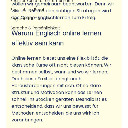
Englischkurse für Unternehmen
wollen wir gemeinsam beantworten. Denn wir 
Englisch im Beruf
wissen: Nur mit den richtigen Strategien wird 
das Online-Englischlernen zum Erfolg.
Englisch für Juristen
Sprache & Persönlichkeit
Warum Englisch online lernen 
effektiv sein kann
Online lernen bietet uns eine Flexibilität, die 
klassische Kurse oft nicht bieten können. Wir 
bestimmen selbst, wann und wo wir lernen. 
Doch diese Freiheit bringt auch 
Herausforderungen mit sich. Ohne klare 
Struktur und Motivation kann das Lernen 
schnell ins Stocken geraten. Deshalb ist es 
entscheidend, dass wir uns bewusst für 
Methoden entscheiden, die uns wirklich 
voranbringen.